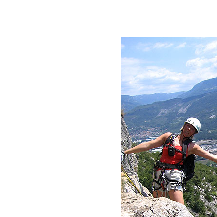
1
2
3
4
5
6
7
8
9
10
11
12
13
14
15
16
1
36
37
38
39
40
41
42
43
44
45
46
47
48
68
69
70
71
72
73
74
75
76
77
78
79
80
100
101
102
103
104
105
106
10