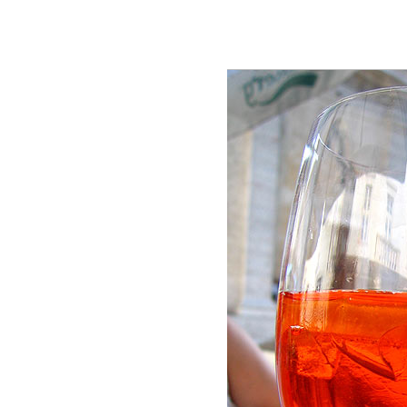
1
2
3
4
5
6
7
8
9
10
11
12
13
14
15
16
1
36
37
38
39
40
41
42
43
44
45
46
47
48
68
69
70
71
72
73
74
75
76
77
78
79
80
100
101
102
103
104
105
106
10