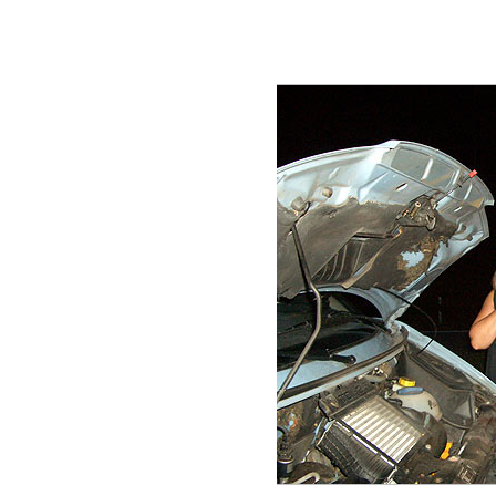
1
2
3
4
5
6
7
8
9
10
11
12
13
14
15
16
1
36
37
38
39
40
41
42
43
44
45
46
47
48
68
69
70
71
72
73
74
75
76
77
78
79
80
100
101
102
103
104
105
106
10