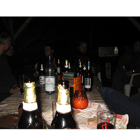
2
3
4
5
6
7
8
9
10
11
12
13
14
15
16
17
18
19
20
21
22
23
24
25
26
27
28
29
30
31
32
33
34
36
37
38
39
40
41
42
43
44
45
46
47
2/47