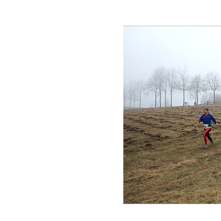
1
2
3
4
5
6
7
8
9
10
11
12
13
14
15
16
1