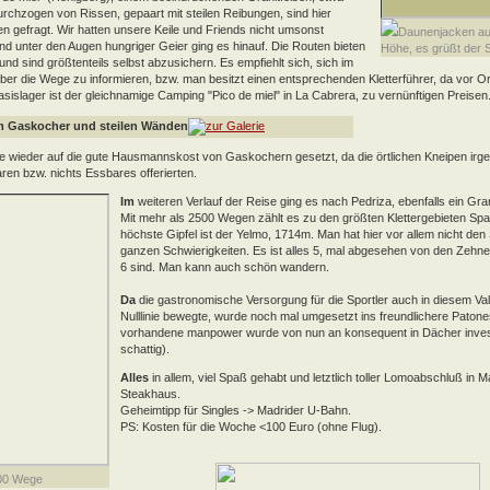
chzogen von Rissen, gepaart mit steilen Reibungen, sind hier
en gefragt. Wir hatten unsere Keile und Friends nicht umsonst
Daunenjacken au
nd unter den Augen hungriger Geier ging es hinauf. Die Routen bieten
Höhe, es grüßt der 
 und sind größtenteils selbst abzusichern. Es empfiehlt sich, sich im
über die Wege zu informieren, bzw. man besitzt einen entsprechenden Kletterführer, da vor Or
Basislager ist der gleichnamige Camping "Pico de miel" in La Cabrera, zu vernünftigen Preisen
m Gaskocher und steilen Wänden
e wieder auf die gute Hausmannskost von Gaskochern gesetzt, da die örtlichen Kneipen irge
en bzw. nichts Essbares offerierten.
Im
weiteren Verlauf der Reise ging es nach Pedriza, ebenfalls ein Gran
Mit mehr als 2500 Wegen zählt es zu den größten Klettergebieten Spa
höchste Gipfel ist der Yelmo, 1714m. Man hat hier vor allem nicht den
ganzen Schwierigkeiten. Es ist alles 5, mal abgesehen von den Zehn
6 sind. Man kann auch schön wandern.
Da
die gastronomische Versorgung für die Sportler auch in diesem Val
Nulllinie bewegte, wurde noch mal umgesetzt ins freundlichere Patone
vorhandene manpower wurde von nun an konsequent in Dächer invest
schattig).
Alles
in allem, viel Spaß gehabt und letztlich toller Lomoabschluß in M
Steakhaus.
Geheimtipp für Singles -> Madrider U-Bahn.
PS: Kosten für die Woche <100 Euro (ohne Flug).
500 Wege