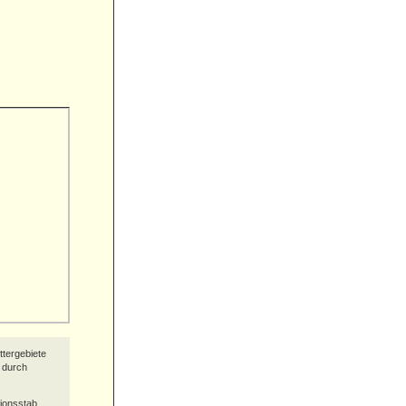
ttergebiete
 durch
tionsstab