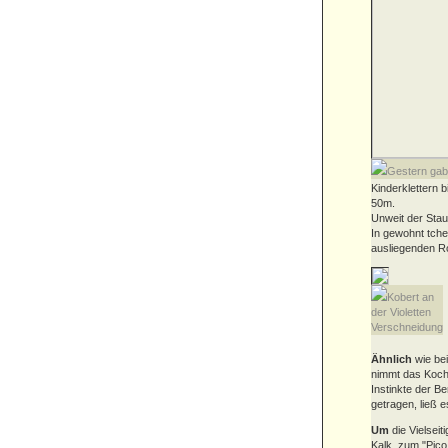
Gestern gab
Kinderklettern 
50m.
Unweit der Stau
In gewohnt tch
ausliegenden Ro
Kobert an
der Violetten
Verschneidung
Ähnlich
wie be
nimmt das Koche
Instinkte der 
getragen, ließ 
Um
die Vielseit
Kalk, zum "Pico