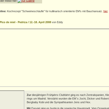
 der Reise hier
eline:
Kochrezept "Schweineschäufle" für kullinarisch orientierte EM's mit Bauchansatz.
hier
ico de miel - Pedriza / 12.-18. April 2008
von Eddy
Zur
diesjährigen Frühjahrs-Clubfahrt ging es nach Zentralspanien, Kle
rings um Madrid. Verstärkt wurden die EM`s Jochi, Dicker und Robert
Bergbaby Kobi und die Sympathisanten Jens und Hex.
Mit
Easyjet ging es hurtig in die spanische Hauptstadt. Vom Organisa