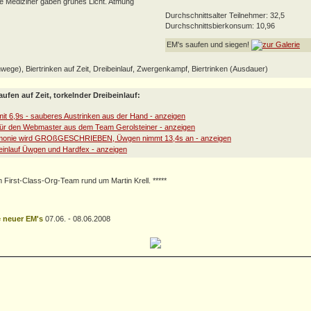
e Mediziner gaben grünes Licht. Atmung
Durchschnittsalter Teilnehmer: 32,5
Durchschnittsbierkonsum: 10,96
EM's saufen und siegen!
enwege), Biertrinken auf Zeit, Dreibeinlauf, Zwergenkampf, Biertrinken (Ausdauer)
ufen auf Zeit, torkelnder Dreibeinlauf:
First-Class-Org-Team rund um Martin Krell. *****
 neuer EM's
07.06. - 08.06.2008