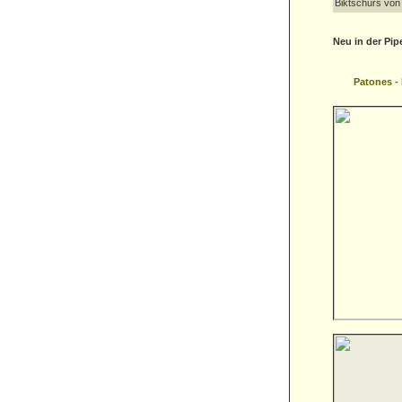
Biktschurs von
Neu in der Pip
Patones - P