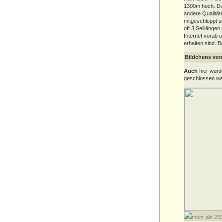
1300m hoch. Dur
andere Qualität
mitgeschleppt u
oft 3 Seillängen
Internet vorab 
erhalten sind. 
Bildchens vo
Auch
hier wurd
geschlossen war
mehr als 2