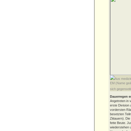
Aus medizin
EM (Name geän
sich gegenseit
Dauerregen er
Angetreten in 
erste Divisio
vordersten Rän
besetzten Tei
Zittauern). Di
fette Beute. Ju
wiederstehen u