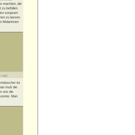
an machten, die
zu befüllen.
also sorgsam
men zu lassen.
en Molarinnen
 miel
rmduscher ist
 man muß die
n uns die
 konnte. Man