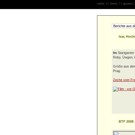
online: 2 / heute: 7 / gesamt:
Isar, Hoc
Im
Startgarten
Roby, Üwgen, F
Grüße aus dem 
Prag.
Zeche vom Fre
BTF 2008