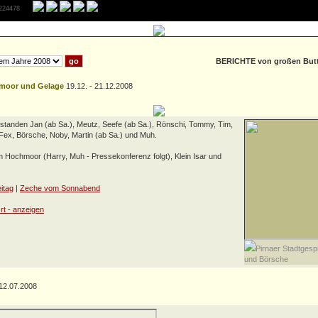
 224478
BERICHTE von großen Butt
hmoor und Gelage
19.12. - 21.12.2008
 standen Jan (ab Sa.), Meutz, Seefe (ab Sa.), Rönschi, Tommy, Tim,
ex, Börsche, Noby, Martin (ab Sa.) und Muh.
Hochmoor (Harry, Muh - Pressekonferenz folgt), Klein Isar und
itag
|
Zeche vom Sonnabend
Pirnaer Stadtgesp
und Börsche
12.07.2008