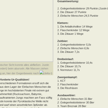
Gesamtwertung:
1. Gelegenheitskletterer 29 Punkte (Justin
2. Die Zittauer 27 Punkte
3. Einfache Menschen 24,5 Punkte
Klettern:
1. Die Antialkoholiker 14 Wege
2. Flaschenkinder 12 Wege
3. Die Zittauer 1 Wege
Zeitbier:
1. Gelegenheitskletterer 5,0s
2. Einfache Menschen 6,9s
3. Die Zittauer 7,2s
Dreibeinlauf:
1. Gelegenheitskletterer 10,4s
ischer Sicht konnte alles abfließen. Justin
2. Die Zittauer 10,7s
dert) beim aburseln. Alle Massen ziehen
3. Normsturz 11,7s
ig an, hier der Gegenbeweis nach
(delta t)
Zwergenkampf:
forderte Ur-Qualitäten!
1. KCT
verschiedenen Formationen ersoff sich die
2. Flaschenkinder
n aus dem Lager der Einfachen Menschen die
3. Die Rissfräsen
ge im hochdotierten Finale mit extrem gut
lnehmerfeld (Rucksachsen, Babymix,
Ausdauerbier:
e auftrainierten Jungs machten am Fass süffig
1. Einfache Menschen 31 Bier
stin konnte der Pyroklastische Welle nicht
2. Gelegenheitskletterer 30 Bier
nd warf einen ansehnlichen 3pfünder ab.
3. Team Breznak 28 Bier