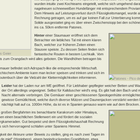
wurden intuitiv zwei Kochteams eingeteilt, welche sich umgehend dar
nagelneuen schneeweißen Hundefänger mit entsprechendem Proviant 
Dem Hinweis auf Leistungsverlust durch Flüssigkeitsmangel, wurde 
Rechnung getragen, um es auf gar keinen Fall zur Unterbierung kom
Solide ausgestattet ging es über einen Zwischenstopp bei den schön
ins ca. 50km entfernte Patones.
Hinter
einer Staumauer eröffnet sich dem
Betrachter ein liebliches Tal mit einem klaren
Bach, welcher zur früheren Zeiten einen
Stausee speiste. Zu dessen Seiten finden sich
s Geier
fantastische Routen in bestem Lochkalk. Vom
bis zum Orangdach wird alles geboten. Die Wandhöhen betragen bis
mauer befindet sich Adrspach-like die entsprechende Wirtschaft.
echischem Ambiente kann man lecker speisen und trinken und sich im
utenbuch über die Vielzahl der Klettermöglichkeiten informieren.
Patones - Pico de
Leider
hat der Laden nur am WE geöffnet. Für Liebhaber gepflegter weicher Betten und Wa
der Ort allerdings ungeeignet. Selbst für Kaltduscher wird's eng. Es gibt halt den Bach und
Nacht alternativ verbringen. Die Gemäuer einer geschlossenen Speologenhütte ermöglichte
gewisse Gemütlichkeit, welche durch diverse Mützen und Daunenjacken verstärkt werden
nächtigt halt auf ca. 1000m Höhe, da ist es in Spanien genauso warm wie auf dem Brocken.
i großen Bergfahrten ins benachbarte Karakorum oder Himalaya,
n einen beachtlichen Stellenwert ein und fördert die sozialen
Bergkameraden. Gut bespeist und dem Flüssigkeitshaushalt Rechnung
es sich hervorragend schlafen unter Spaniens Himmel.
igkeit der Akteure unter Beweis zu stellen, ging es nach zwei Tagen im
 de miel" (Honigberg), einem beeindruckenden Granitfelsen, etwa