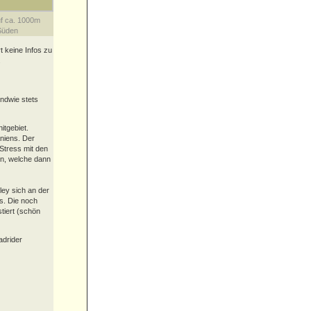
f ca. 1000m
Süden
t keine Infos zu
.
ndwie stets
itgebiet.
niens. Der
 Stress mit den
en, welche dann
ley sich an der
s. Die noch
iert (schön
adrider