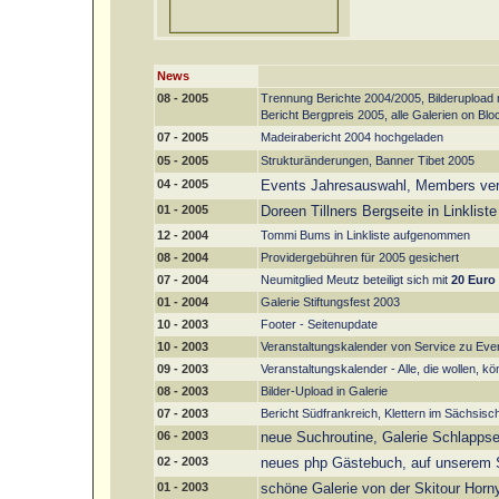
News
08 - 2005
Trennung Berichte 2004/2005, Bilderupload 
Bericht Bergpreis 2005, alle Galerien on B
07 - 2005
Madeirabericht 2004 hochgeladen
05 - 2005
Strukturänderungen, Banner Tibet 2005
04 - 2005
Events Jahresauswahl, Members vervo
01 - 2005
Doreen Tillners Bergseite in Linkli
12 - 2004
Tommi Bums in Linkliste aufgenommen
08 - 2004
Providergebühren für 2005 gesichert
07 - 2004
Neumitglied Meutz beteiligt sich mit
20 Euro
01 - 2004
Galerie Stiftungsfest 2003
10 - 2003
Footer - Seitenupdate
10 - 2003
Veranstaltungskalender von Service zu Eve
09 - 2003
Veranstaltungskalender - Alle, die wollen, k
08 - 2003
Bilder-Upload in Galerie
07 - 2003
Bericht Südfrankreich, Klettern im Sächsi
06 - 2003
neue Suchroutine, Galerie Schlappsei
02 - 2003
neues php Gästebuch, auf unserem S
01 - 2003
schöne Galerie von der Skitour Hor