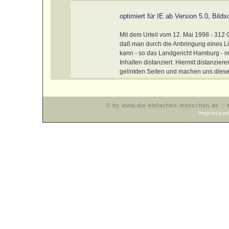
optimiert für IE ab Version 5.0, Bil
Mit dem Urteil vom 12. Mai 1998 - 312 
daß man durch die Anbringung eines Link
kann - so das Landgericht Hamburg - n
Inhalten distanziert. Hiermit distanzier
gelinkten Seiten und machen uns diese 
© by www.die-einfachen-menschen.de :: H
Impressu